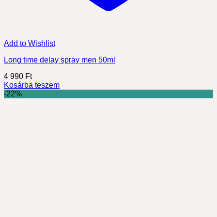
Add to Wishlist
Long time delay spray men 50ml
4 990
Ft
Kosárba teszem
-22%