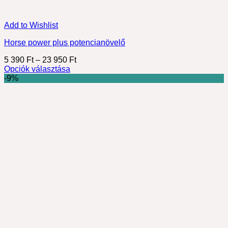
Add to Wishlist
Horse power plus potencianövelő
Ártartomány:
5 390
Ft
–
23 950
Ft
5
Opciók választása
Ennek
390 Ft
-9%
a
-
terméknek
23
több
950 Ft
variációja
van.
A
változatok
a
termékoldalon
választhatók
ki