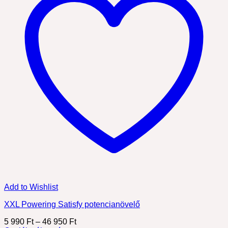
Add to Wishlist
XXL Powering Satisfy potencianövelő
Ártartomány:
5 990
Ft
–
46 950
Ft