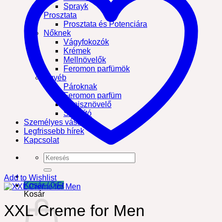
Sprayk
Prosztata
Prosztata és Potenciára
Nőknek
Vágyfokozók
Krémek
Mellnövelők
Feromon parfümök
Egyéb
Pároknak
Feromon parfüm
Pénisznövelő
Síkosító
Személyes vásárlás
Legfrissebb hírek
Kapcsolat
Keresés
a
következőre:
Add to Wishlist
Kosár /
0
Ft
Kosár
XXL Creme for Men