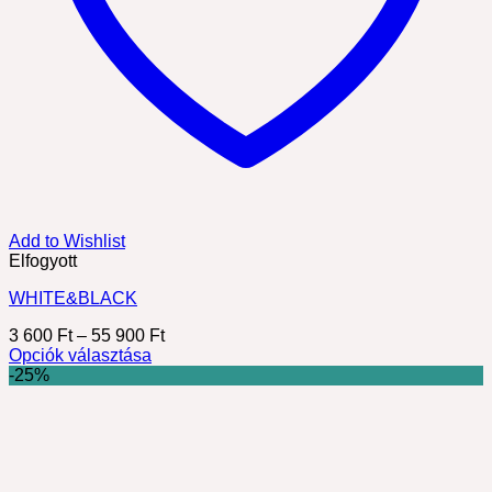
Add to Wishlist
Elfogyott
WHITE&BLACK
Ártartomány:
3 600
Ft
–
55 900
Ft
3
Opciók választása
Ennek
600 Ft
-25%
a
-
terméknek
55
több
900 Ft
variációja
van.