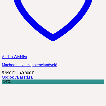
Add to Wishlist
Machooh alkalmi potencianövelő
Ártartomány:
5 990
Ft
–
49 900
Ft
5
Opciók választása
Ennek
990 Ft
-14%
a
-
terméknek
49
több
900 Ft
variációja
van.