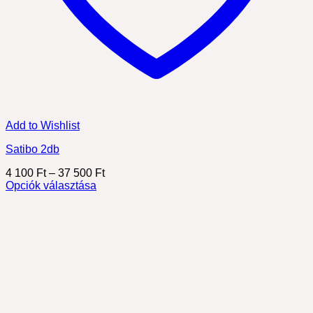
Add to Wishlist
Satibo 2db
Ártartomány:
4 100
Ft
–
37 500
Ft
4
Opciók választása
Ennek
100 Ft
a
-
terméknek
37
több
500 Ft
variációja
van.
A
változatok
a
termékoldalon