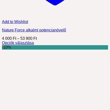
Add to Wishlist
Nature Force alkalmi potencianövelő
Ártartomány:
4 000
Ft
–
53 900
Ft
4
Opciók választása
Ennek
000 Ft
-10%
a
-
terméknek
53
több
900 Ft
variációja
van.
A
változatok
a
termékoldalon
választhatók
ki