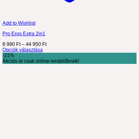
Add to Wishlist
Pro Eros Extra 2in1
Ártartomány:
8 990
Ft
–
44 950
Ft
8
Opciók választása
Ennek
990 Ft
-21%
a
-
Akciós ár csak online rendelőknek!
terméknek
44
több
950 Ft
variációja
van.
A
változatok
a
termékoldalon
választhatók
ki