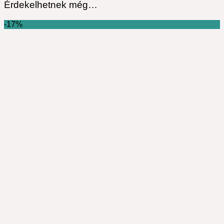
Érdekelhetnek még…
-17%