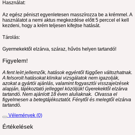
Használat:
Az egész péniszt egyenletesen masszírozza be a krémmel. A
használatot a nemi aktus megkezdése előtt 5 perccel el kell
kezdeni, hogy a krém teljesen kifejtse hatását.
Tárolás:
Gyermekektől elzárva, száraz, hűvös helyen tartandó!
Figyelem!
A fent leírt jellemzők, hatások egyéntől függően változhatnak.
A felsorolt hatásokat klinikai vizsgálatok nem igazolják,
azokat a gyártói ajánlás, valamint fogyasztói visszajelzések
alapján, tájékoztató jelleggel közöljük! Gyerekektől elzárva
tartandó. Nem ajánlott 18 éven aluliaknak. Olvassa el
figyelmesen a betegtájékoztatót. Fénytől és melegtől elzárva
tartandó.
Vélemények (0)
Értékelések