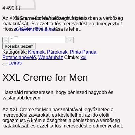
4 490
Ft
Az XXL Creme for Men elősegíti a péniszben a vérbőség
Nincsenek termékek a kosárban.
kialakulását, és ezzel tartós merevedést eredményezhet.
Vásárlás folytatása
Hosszú távon növelő hatása is lehet.
XXL
Creme
Kosárba teszem
for
Kategóriák:
Krémek
,
Pároknak
,
Pinto Panda
,
Men
Potencianövelő
,
Webáruház
Címke:
xxl
mennyiség
Leírás
XXL Creme for Men
Használd rendszeresen, hogy péniszed nagyobb és
vastagabb legyen!
Az XXL Creme for Men használatával legyőzheted a
merevedési zavarokat, és késleltetheti az idő előtti
orgazmust. A krém elősegítheti a péniszben a vérbőség
kialakulását, és ezzel tartós merevedést eredményezhet.