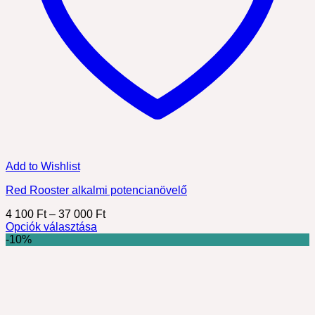
Add to Wishlist
Red Rooster alkalmi potencianövelő
Ártartomány:
4 100
Ft
–
37 000
Ft
4
Opciók választása
Ennek
100 Ft
-10%
a
-
terméknek
37
több
000 Ft
variációja
van.
A