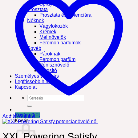
Sprayk
Prosztata
Prosztata és Potenciára
Nőknek
Vágyfokozók
Krémek
Mellnövelők
Feromon parfümök
Egyéb
Pároknak
Feromon parfüm
Pénisznövelő
Síkosító
Személyes vásárlás
Legfrissebb hírek
Kapcsolat
Keresés
a
következőre:
Kosár /
0
Ft
Add to Wishlist
Kosár
XXL Powering Satisfy