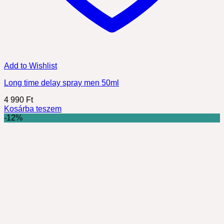
Add to Wishlist
Long time delay spray men 50ml
4 990
Ft
Kosárba teszem
-12%