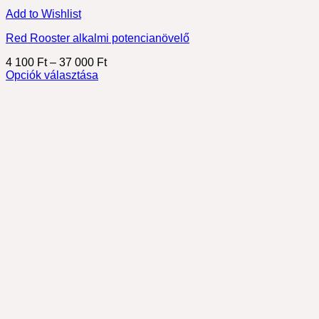
Add to Wishlist
Red Rooster alkalmi potencianövelő
Ártartomány:
4 100
Ft
–
37 000
Ft
4
Opciók választása
Ennek
100 Ft
a
-
terméknek
37
több
000 Ft
variációja
van.
A
változatok
a
termékoldalon
választhatók
ki