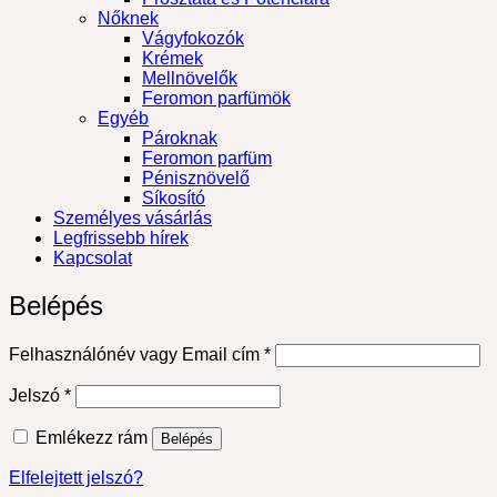
Nőknek
Vágyfokozók
Krémek
Mellnövelők
Feromon parfümök
Egyéb
Pároknak
Feromon parfüm
Pénisznövelő
Síkosító
Személyes vásárlás
Legfrissebb hírek
Kapcsolat
Belépés
Kötelező
Felhasználónév vagy Email cím
*
Kötelező
Jelszó
*
Emlékezz rám
Belépés
Elfelejtett jelszó?