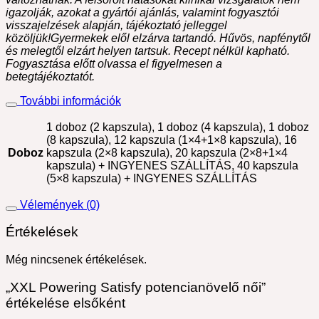
igazolják, azokat a gyártói ajánlás, valamint fogyasztói
visszajelzések alapján, tájékoztató jelleggel
közöljük!Gyermekek elől elzárva tartandó. Hűvös, napfénytől
és melegtől elzárt helyen tartsuk. Recept nélkül kapható.
Fogyasztása előtt olvassa el figyelmesen a
betegtájékoztatót.
További információk
1 doboz (2 kapszula), 1 doboz (4 kapszula), 1 doboz
(8 kapszula), 12 kapszula (1×4+1×8 kapszula), 16
Doboz
kapszula (2×8 kapszula), 20 kapszula (2×8+1×4
kapszula) + INGYENES SZÁLLÍTÁS, 40 kapszula
(5×8 kapszula) + INGYENES SZÁLLÍTÁS
Vélemények (0)
Értékelések
Még nincsenek értékelések.
„XXL Powering Satisfy potencianövelő női”
értékelése elsőként