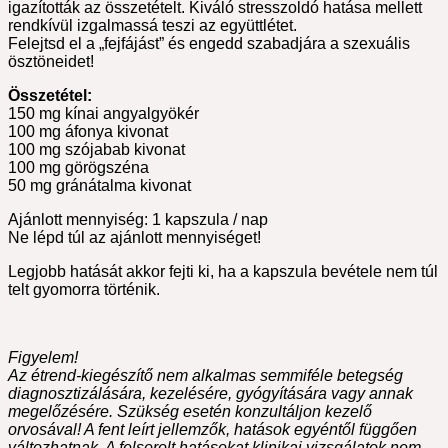
igazították az összetételt. Kiváló stresszoldó hatása mellett
rendkívül izgalmassá teszi az együttlétet.
Felejtsd el a „fejfájást” és engedd szabadjára a szexuális
ösztöneidet!
Összetétel:
150 mg kínai angyalgyökér
100 mg áfonya kivonat
100 mg szójabab kivonat
100 mg görögszéna
50 mg gránátalma kivonat
Ajánlott mennyiség: 1 kapszula / nap
Ne lépd túl az ajánlott mennyiséget!
Legjobb hatását akkor fejti ki, ha a kapszula bevétele nem túl
telt gyomorra történik.
Figyelem!
Az étrend-kiegészítő nem alkalmas semmiféle betegség
diagnosztizálására, kezelésére, gyógyítására vagy annak
megelőzésére. Szükség esetén konzultáljon kezelő
orvosával! A fent leírt jellemzők, hatások egyéntől függően
változhatnak. A felsorolt hatásokat klinikai vizsgálatok nem