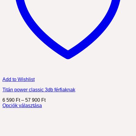
Add to Wishlist
Titán power classic 3db férfiaknak
Ártartomány:
6 590
Ft
–
57 900
Ft
6
Opciók választása
Ennek
590 Ft
a
-
terméknek
57
több
900 Ft
variációja