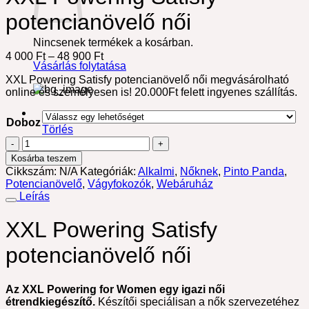
potencianövelő női
Nincsenek termékek a kosárban.
Ártartomány:
4 000
Ft
–
48 900
Ft
Vásárlás folytatása
4
XXL Powering Satisfy potencianövelő női megvásárolható
000 Ft
online és személyesen is! 20.000Ft felett ingyenes szállítás.
-
48
900 Ft
Doboz
Törlés
XXL
Powering
Kosárba teszem
Satisfy
Cikkszám:
N/A
Kategóriák:
Alkalmi
,
Nőknek
,
Pinto Panda
,
potencianövelő
Potencianövelő
,
Vágyfokozók
,
Webáruház
női
Leírás
mennyiség
XXL Powering Satisfy
potencianövelő női
Az XXL Powering for Women egy igazi női
étrendkiegészítő.
Készítői speciálisan a nők szervezetéhez